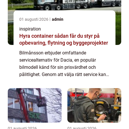
01 augusti 2026
admin
inspiration
Hyra container sådan får du styr på
opbevaring, flytning og byggeprojekter
Bilmånsson erbjuder omfattande
servicealternativ för Dacia, en populär
bilmodell känd för sin prisvärdhet och
pålitlighet. Genom att välja rätt service kan
du säkerställa att din Dacia forts&au...
01 augusti 2026
01 augusti 2026