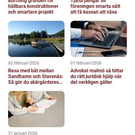
Borrning grunden för
Tjäna pengar till
hållbara konstruktioner
föreningen smarta sätt
och smartare projekt
att få kassan att växa
02 februari 2026
01 februari 2026
Resa med båt mellan
Advokat malmö så hittar
Sandhamn och Stavsnäs:
du rätt juridisk hjälp när
Så gör du skärgårdsresan
det verkligen gäller
smidig och minnesvärd
31 januari 2026