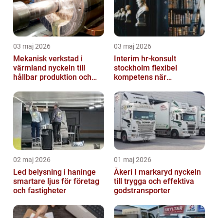
03 maj 2026
03 maj 2026
Mekanisk verkstad i
Interim hr-konsult
värmland nyckeln till
stockholm flexibel
hållbar produktion och
kompetens när
smarta lösningar
organisationen behöver
stöd
02 maj 2026
01 maj 2026
Led belysning i haninge
Åkeri I markaryd nyckeln
smartare ljus för företag
till trygga och effektiva
och fastigheter
godstransporter