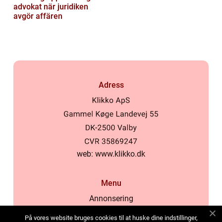
advokat när juridiken
avgör affären
Adress
web:
www.klikko.dk
Menu
Annonsering
Om oss
På vores website bruges cookies til at huske dine indstillinger,