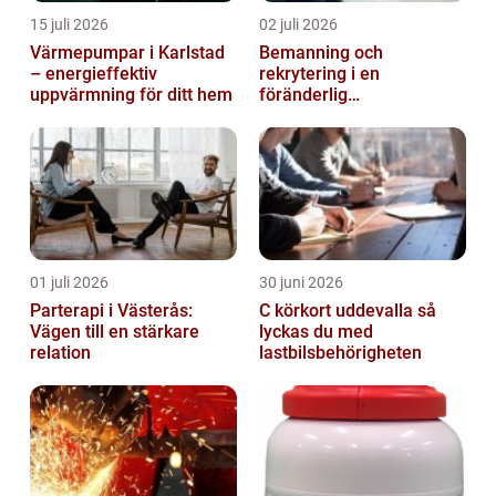
15 juli 2026
02 juli 2026
Värmepumpar i Karlstad
Bemanning och
– energieffektiv
rekrytering i en
uppvärmning för ditt hem
föränderlig
arbetsmarknad
01 juli 2026
30 juni 2026
Parterapi i Västerås:
C körkort uddevalla så
Vägen till en stärkare
lyckas du med
relation
lastbilsbehörigheten