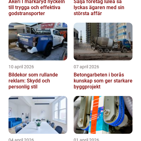
Åkeri I markaryd nyckeln
Sälja företag luleå så
till trygga och effektiva
lyckas ägaren med sin
godstransporter
största affär
10 april 2026
07 april 2026
Bildekor som rullande
Betongarbeten i borås
reklam: Skydd och
kunskap som ger starkare
personlig stil
byggprojekt
04 april 2026
01 april 2026